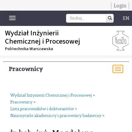
Login
EN
Toggle
navigation
Wydział Inżynierii
Chemicznej i Procesowej
Politechnika Warszawska
Pracownicy
Togg
navi
Wydział Inżynierii Chemicznej i Procesowej
»
Pracownicy
»
Lista pracowników i doktorantów
»
Nauczyciele akademiccy i pracownicy badawczy
»