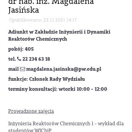
dr hab. inż. Magdalena
Jasińska
Opublikowano: 22.11.2021 14:17
Adiunkt w Zakładzie Inżynierii i Dynamiki
Reaktorów Chemicznych
pokój: 405
tel.
22 234 63 18
mail
magdalena.jasinska@pw.edu.pl
funkcje: Członek Rady Wydziału
terminy konsultacji: wtorki 10:00 - 12:00
Prowadzone zajęcia
Inżynieria Reaktorów Chemicznych 1 - wykład dla
studentów WIChiP