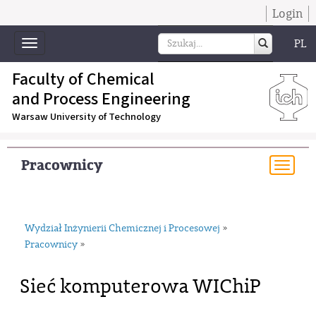
Login
PL
Toggle
navigation
Faculty of Chemical
and Process Engineering
Warsaw University of Technology
Pracownicy
Togg
navi
Wydział Inżynierii Chemicznej i Procesowej
»
Pracownicy
»
Sieć komputerowa WIChiP