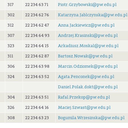
317
22 234 63 71
Piotr.Grzybowski@pw.edu.pl
302
22 234 62 76
Katarzyna.Jablczynska@pw.edu.pl
312
22 234 62 47
Anna.Jackiewicz@pw.edu.pl
307
22 234 64 93
Andrzej.Krasinski@pw.edu.pl
323
22 234 64 15
Arkadiusz.Moskal@pw.edu.pl
311
22 234 62 87
Bartosz.Nowak@pw.edu.pl
306
22 234 63 98
Marcin.Odziomek@pw.edu.pl
324
22 234 63 52
Agata.Penconek@pw.edu.pl
Daniel.Polak.dokt@pw.edu.pl
304
22 234 63 51
Rafal.Przekop@pw.edu.pl
326
22 234 64 16
Maciej.Szwast@pw.edu.pl
308
22 234 63 23
Bogumila.Wrzesinska@pw.edu.pl