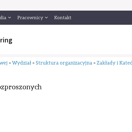
dia
Pracownicy
Kontakt
ring
owej
Wydział
Struktura organizacyjna
Zakłady i Kate
»
»
»
ozproszonych