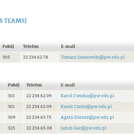
 MS TEAMS)
Pokój
Telefon
E-mail
305
22 234 62 78
Tomasz.Sosnowski@pw.edu.pl
Pokój
Telefon
E-mail
301
22 234 62 09
Karol.Cwieka@pw.edu.pl
301
22 234 62 09
Kamil.Czelej@pw.edu.pl
309
22 234 63 75
Agata.Dorosz@pw.edu.pl
325
22 234 65 08
Jakub.Gac@pw.edu.pl