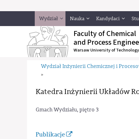
Wydział
Nauka
Kandydaci
Stu
Faculty of Chemical
and Process Enginee
Warsaw University of Technology
Wydział Inżynierii Chemicznej i Proces
»
Katedra Inżynierii Układów R
Gmach Wydziału, piętro 3
Publikacje