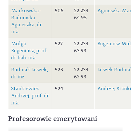
Markowska-
506
22 234
Agnieszka.Ma
Radomska
64 95
Agnieszka, dr
inż.
Molga
527
22 234
Eugeniusz.Mo
Eugeniusz, prof.
63 93
dr hab. inż.
Rudniak Leszek,
525
22 234
Leszek.Rudni
dr inż.
62 93
Stankiewicz
524
Andrzej.Stank
Andrzej, prof. dr
inż.
Profesorowie emerytowani