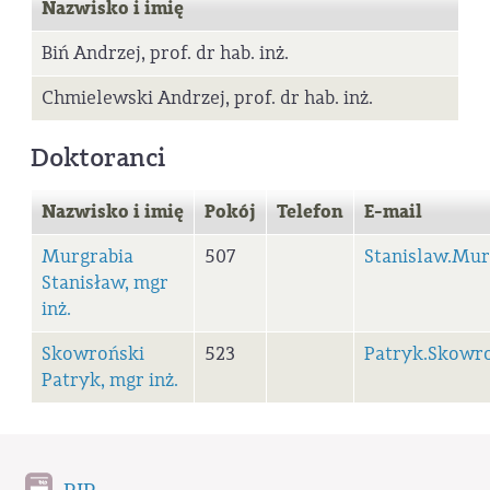
Nazwisko i imię
Biń Andrzej, prof. dr hab. inż.
Chmielewski Andrzej, prof. dr hab. inż.
Doktoranci
Nazwisko i imię
Pokój
Telefon
E-mail
Murgrabia
507
Stanislaw.Mur
Stanisław, mgr
inż.
Skowroński
523
Patryk.Skowr
Patryk, mgr inż.