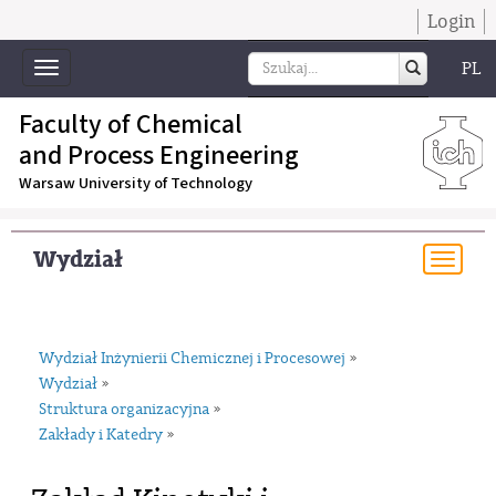
Login
PL
Toggle
navigation
Faculty of Chemical
and Process Engineering
Warsaw University of Technology
Wydział
Togg
navi
Wydział Inżynierii Chemicznej i Procesowej
»
Wydział
»
Struktura organizacyjna
»
Zakłady i Katedry
»