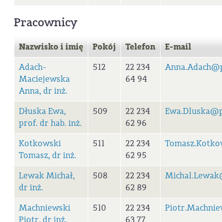
Pracownicy
Nazwisko i imię
Pokój
Telefon
E-mail
Adach-
512
22 234
Anna.Adach@p
Maciejewska
64 94
Anna, dr inż.
Dłuska Ewa,
509
22 234
Ewa.Dluska@p
prof. dr hab. inż.
62 96
Kotkowski
511
22 234
Tomasz.Kotko
Tomasz, dr inż.
62 95
Lewak Michał,
508
22 234
Michal.Lewak
dr inż.
62 89
Machniewski
510
22 234
Piotr.Machni
Piotr, dr inż.
63 77