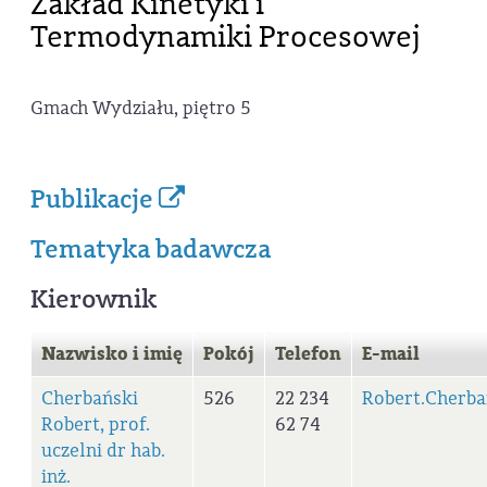
Zakład Kinetyki i
Termodynamiki Procesowej
Gmach Wydziału, piętro 5
Publikacje
Tematyka badawcza
Kierownik
Nazwisko i imię
Pokój
Telefon
E-mail
Cherbański
526
22 234
Robert.Cherb
Robert, prof.
62 74
uczelni dr hab.
inż.