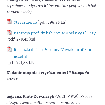
wyrobów medycznych" (promotor: prof. dr hab inż
Tomasz Ciach)
Streszczenie
(.pdf, 296,36 kB)
Recenzja prof. dr hab. inż. Mirosławy El Fray
(.pdf, 278,43 kB)
Recenzja dr hab. Adriany Nowak, profesor
uczelni
(.pdf, 721,85 kB)
Nadanie stopnia i wyróżnienie:
14 listopada
2023 r.
-
mgr inż. Piotr Kowalczyk
(WIChiP PW)
„Proces
otrzymywania polimerowo-ceramicznych