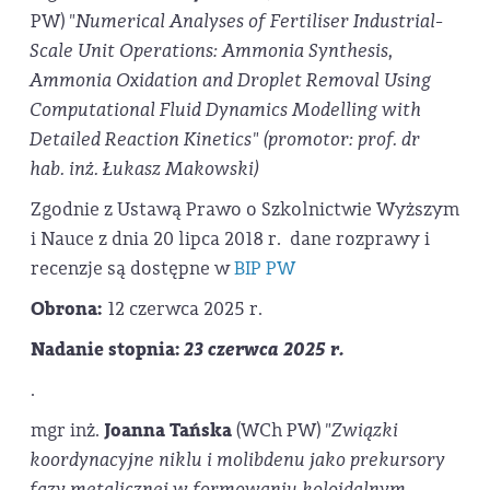
PW)
"Numerical Analyses of Fertiliser Industrial-
Scale Unit Operations: Ammonia Synthesis,
Ammonia Oxidation and Droplet Removal Using
Computational Fluid Dynamics Modelling with
Detailed Reaction Kinetics" (promotor: prof. dr
hab. inż. Łukasz Makowski)
Zgodnie z Ustawą Prawo o Szkolnictwie Wyższym
i Nauce z dnia 20 lipca 2018 r. dane rozprawy i
recenzje są dostępne w
BIP PW
Obrona:
12 czerwca 2025 r.
Nadanie stopnia:
23 czerwca 2025 r.
.
mgr inż.
Joanna Tańska
(WCh PW)
"Związki
koordynacyjne niklu i molibdenu jako prekursory
fazy metalicznej w formowaniu koloidalnym