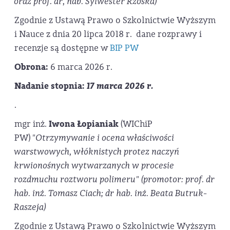
oraz prof. dr, hab. Sylwester Rzoska)
Zgodnie z Ustawą Prawo o Szkolnictwie Wyższym
i Nauce z dnia 20 lipca 2018 r. dane rozprawy i
recenzje są dostępne w
BIP PW
Obrona:
6 marca 2026 r.
Nadanie stopnia:
17 marca 2026 r.
.
mgr inż.
Iwona Łopianiak
(WIChiP
PW)
"Otrzymywanie i ocena właściwości
warstwowych, włóknistych protez naczyń
krwionośnych wytwarzanych w procesie
rozdmuchu roztworu polimeru
" (promotor: prof. dr
hab. inż. Tomasz Ciach; dr hab. inż. Beata Butruk-
Raszeja)
Zgodnie z Ustawą Prawo o Szkolnictwie Wyższym