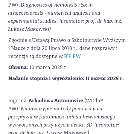
PW)
„Diagnostics of hemolysis risk in
atherosclerosis - numerical analysis and
experimental studies”
(promotor: prof. dr hab. inż.
Łukasz Makowski)
Zgodnie z Ustawą Prawo o Szkolnictwie Wyższym
i Nauce z dnia 20 lipca 2018 r. dane rozprawy i
recenzje są dostępne w
BIP PW
Obrona:
10 marca 2025 r.
Nadanie stopnia i wyróżnienie:
11 marca 2025 r.
.
mgr inż.
Arkadiusz Antonowicz
(WIChiP
PW)
"Nieinwazyjne metody pomiaru pola
przepływu w fantomach układu krwionośnego
wytworzonych przy użyciu druku 3D"
(promotor:
prof. dr hab. inż. Łukasz Makowski)