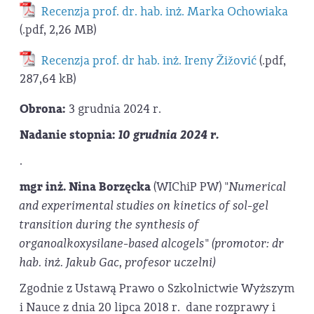
Recenzja prof. dr. hab. inż. Marka Ochowiaka
(.pdf, 2,26 MB)
Recenzja prof. dr hab. inż. Ireny Žižović
(.pdf,
287,64 kB)
Obrona:
3 grudnia 2024 r.
Nadanie stopnia:
10 grudnia 2024 r.
.
mgr inż. Nina Borzęcka
(WIChiP PW) "
Numerical
and experimental studies on kinetics of sol-gel
transition during the synthesis of
organoalkoxysilane-based alcogels
"
(promotor: dr
hab. inż. Jakub Gac, profesor uczelni)
Zgodnie z Ustawą Prawo o Szkolnictwie Wyższym
i Nauce z dnia 20 lipca 2018 r. dane rozprawy i