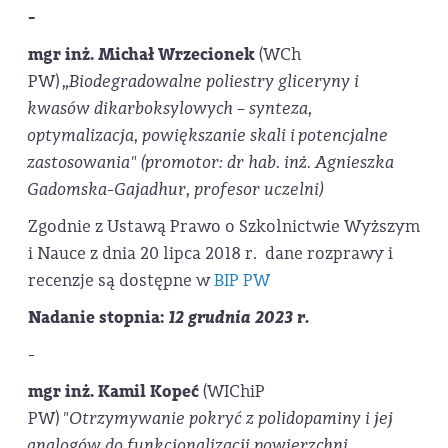
-
mgr inż. Michał Wrzecionek
(WCh
PW)
„Biodegradowalne poliestry gliceryny i
kwasów dikarboksylowych – synteza,
optymalizacja, powiększanie skali i potencjalne
zastosowania" (promotor: dr hab. inż. Agnieszka
Gadomska-Gajadhur, profesor uczelni)
Zgodnie z Ustawą Prawo o Szkolnictwie Wyższym
i Nauce z dnia 20 lipca 2018 r. dane rozprawy i
recenzje są dostępne w
BIP PW
Nadanie stopnia:
12 grudnia 2023 r.
-
mgr inż. Kamil Kopeć
(WIChiP
PW)
"Otrzymywanie pokryć z polidopaminy i jej
analogów do funkcjonalizacji powierzchni