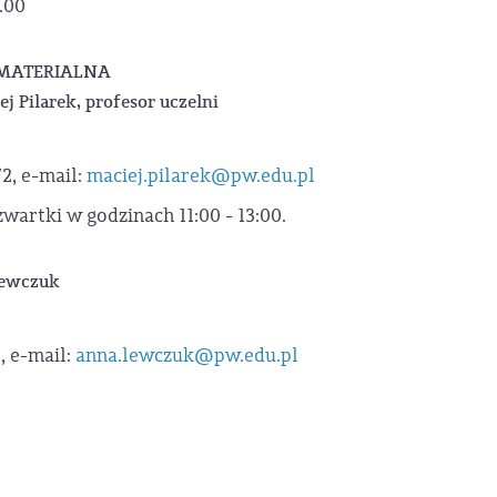
.00
 MATERIALNA
ej Pilarek, profesor uczelni
72, e-mail:
maciej.pilarek@pw.edu.pl
wartki w godzinach 11:00 - 13:00.
 Lewczuk
3, e-mail:
anna.lewczuk@pw.edu.pl