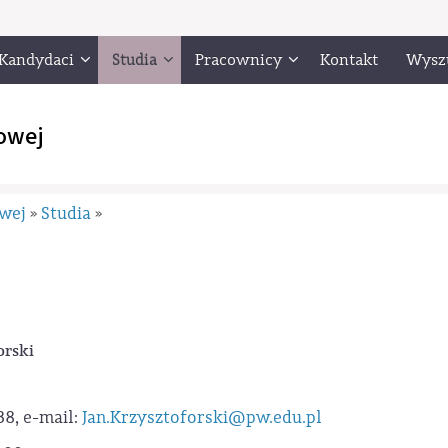
Kandydaci
Studia
Pracownicy
Kontakt
Wysz
owej
owej
Studia
»
»
orski
 38, e-mail:
Jan.Krzysztoforski@pw.edu.pl