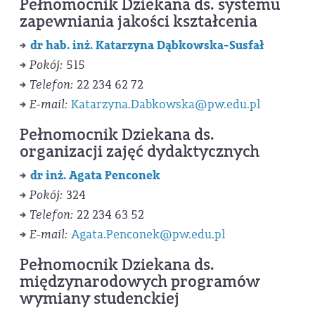
Pełnomocnik Dziekana ds. systemu
zapewniania jakości kształcenia
dr hab. inż. Katarzyna Dąbkowska-Susfał
Pokój:
515
Telefon:
22 234 62 72
E-mail:
Katarzyna.Dabkowska@pw.edu.pl
Pełnomocnik Dziekana ds.
organizacji zajęć dydaktycznych
dr inż. Agata Penconek
Pokój:
324
Telefon:
22 234 63 52
E-mail:
Agata.Penconek@pw.edu.pl
Pełnomocnik Dziekana ds.
międzynarodowych programów
wymiany studenckiej