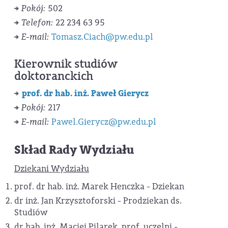
Pokój:
502
Telefon:
22 234 63 95
E-mail:
Tomasz.Ciach@pw.edu.pl
Kierownik studiów
doktoranckich
prof. dr hab. inż. Paweł Gierycz
Pokój:
217
E-mail:
Pawel.Gierycz@pw.edu.pl
Skład Rady Wydziału
Dziekani Wydziału
prof. dr hab. inż. Marek Henczka - Dziekan
dr inż. Jan Krzysztoforski - Prodziekan ds.
Studiów
dr hab. inż. Maciej Pilarek, prof. uczelni -