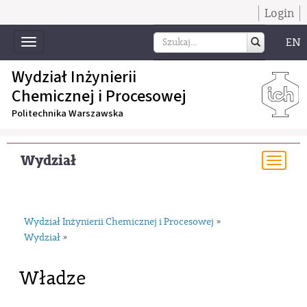
Login
EN
Toggle
navigation
Wydział Inżynierii
Chemicznej i Procesowej
Politechnika Warszawska
Wydział
Togg
navi
Wydział Inżynierii Chemicznej i Procesowej
»
Wydział
»
Władze