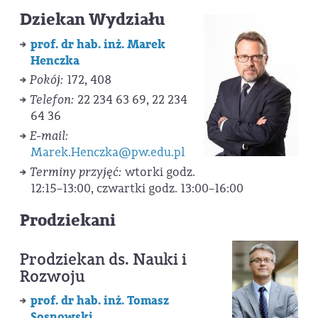
Dziekan Wydziału
prof. dr hab. inż. Marek
Henczka
Pokój:
172, 408
Telefon:
22 234 63 69, 22 234
64 36
E-mail:
Marek.Henczka@pw.edu.pl
Terminy przyjęć:
wtorki godz.
12:15–13:00, czwartki godz. 13:00–16:00
Prodziekani
Prodziekan ds. Nauki i
Rozwoju
prof. dr hab. inż. Tomasz
Sosnowski