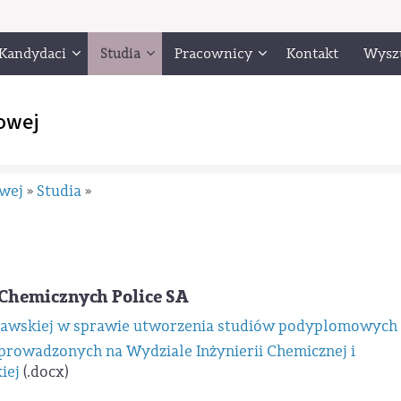
Kandydaci
Studia
Pracownicy
Kontakt
Wysz
owej
owej
Studia
»
»
Chemicznych Police SA
szawskiej w sprawie utworzenia studiów podyplomowych
owadzonych na Wydziale Inżynierii Chemicznej i
iej
(.docx)