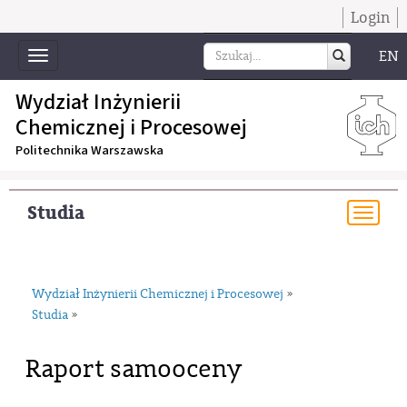
Login
EN
Toggle
navigation
Wydział Inżynierii
Chemicznej i Procesowej
Politechnika Warszawska
Studia
Togg
navi
Wydział Inżynierii Chemicznej i Procesowej
»
Studia
»
Raport samooceny