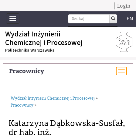
Login
EN
Toggle
navigation
Wydział Inżynierii
Chemicznej i Procesowej
Politechnika Warszawska
Pracownicy
Togg
navi
Wydział Inżynierii Chemicznej i Procesowej
»
Pracownicy
»
Katarzyna Dąbkowska-Susfał,
dr hab. inż.