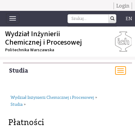
Login
EN
Toggle
navigation
Wydział Inżynierii
Chemicznej i Procesowej
Politechnika Warszawska
Studia
Togg
navi
Wydział Inżynierii Chemicznej i Procesowej
»
Studia
»
Płatności