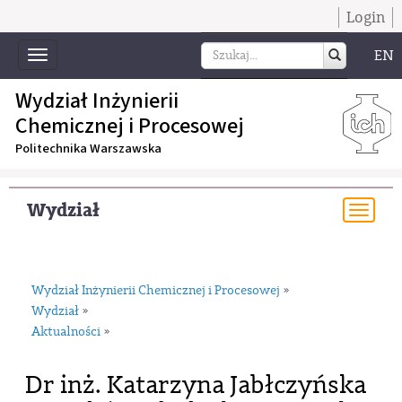
Login
EN
Toggle
navigation
Wydział Inżynierii
Chemicznej i Procesowej
Politechnika Warszawska
Wydział
Togg
navi
Wydział Inżynierii Chemicznej i Procesowej
»
Wydział
»
Aktualności
»
Dr inż. Katarzyna Jabłczyńska