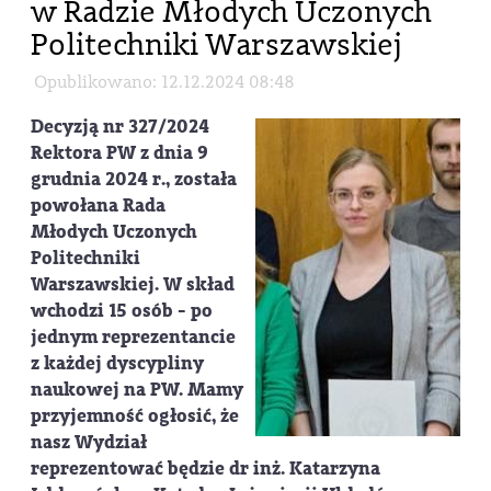
w Radzie Młodych Uczonych
Politechniki Warszawskiej
Opublikowano: 12.12.2024 08:48
Decyzją nr 327/2024
Rektora PW z dnia 9
grudnia 2024 r., została
powołana Rada
Młodych Uczonych
Politechniki
Warszawskiej. W skład
wchodzi 15 osób - po
jednym reprezentancie
z każdej dyscypliny
naukowej na PW. Mamy
przyjemność ogłosić, że
nasz Wydział
reprezentować będzie
dr inż. Katarzyna