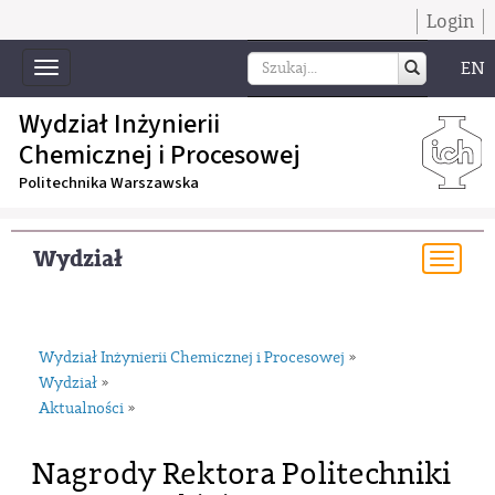
Login
EN
Toggle
navigation
Wydział Inżynierii
Chemicznej i Procesowej
Politechnika Warszawska
Wydział
Togg
navi
Wydział Inżynierii Chemicznej i Procesowej
»
Wydział
»
Aktualności
»
Nagrody Rektora Politechniki