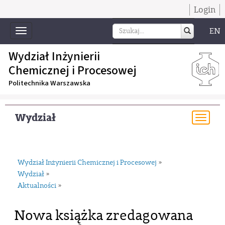
Login
EN
Toggle
navigation
Wydział Inżynierii
Chemicznej i Procesowej
Politechnika Warszawska
Wydział
Togg
navi
Wydział Inżynierii Chemicznej i Procesowej
»
Wydział
»
Aktualności
»
Nowa książka zredagowana