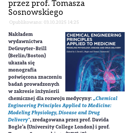
przez prof. Tomasza
Sosnowskiego
Opublikowano: 03.10.2025 14:25
Nakładem
wydawnictwa
DeGruyter-Brill
(Berlin/Boston)
ukazała się
monografia
poświęcona znaczeniu
badań prowadzonych
w zakresie inżynierii
chemicznej dla rozwoju medycyny:
„Chemical
Engineering Principles Applied to Medicine:
Modeling Physiology, Disease and Drug
Delivery"
, zredagowana przez prof. Davida
Bogle’a (University College London) i prof.