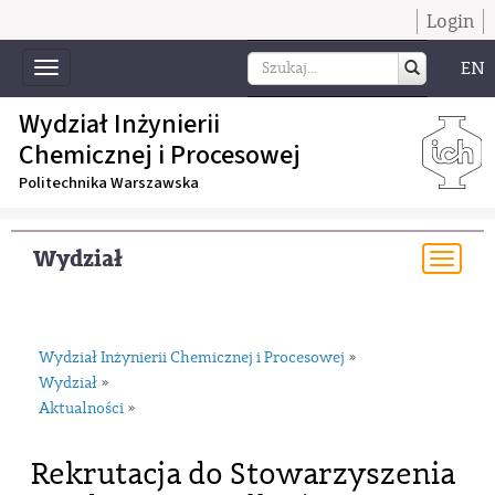
Login
EN
Toggle
navigation
Wydział Inżynierii
Chemicznej i Procesowej
Politechnika Warszawska
Wydział
Togg
navi
Wydział Inżynierii Chemicznej i Procesowej
»
Wydział
»
Aktualności
»
Rekrutacja do Stowarzyszenia