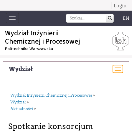
Login
EN
Toggle
navigation
Wydział Inżynierii
Chemicznej i Procesowej
Politechnika Warszawska
Wydział
Togg
navi
Wydział Inżynierii Chemicznej i Procesowej
»
Wydział
»
Aktualności
»
Spotkanie konsorcjum