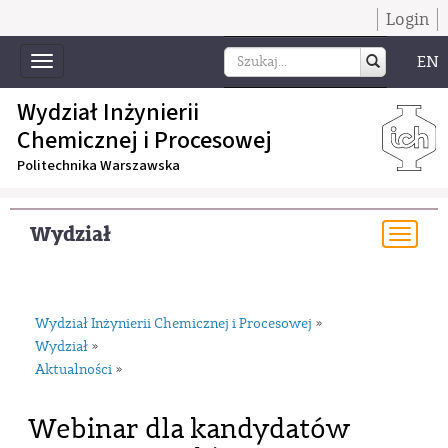
Login
EN
Toggle
navigation
Wydział Inżynierii
Chemicznej i Procesowej
Politechnika Warszawska
Wydział
Togg
navi
Wydział Inżynierii Chemicznej i Procesowej
»
Wydział
»
Aktualności
»
Webinar dla kandydatów