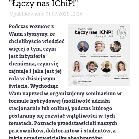
"Łączy nas IChiP!"
Opublikowano: 01.07.2025 12:26
Podczas rozmów z
Wami słyszymy, że
chcielibyście wiedzieć
więcej o tym, czym
jest inżynieria
chemiczna, czym się
zajmuje i jaka jest jej
rola w dzisiejszym
świecie. Wychodząc
Wam naprzeciw organizujemy seminarium w
formule hybrydowej (możliwość udziału
stacjonarnie lub online), podczas którego
postaramy się rozwiać wątpliwości w tych
tematach. Poznacie przedstawicieli naszych
pracowników, doktorantów i studentów, a
także przedstawicielkę absolwentów