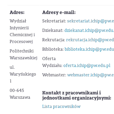
Adres:
Adresy e-mail:
Wydział
Sekretariat:
sekretariat.ichip@pw.e
Inżynierii
Dziekanat:
dziekanat.ichip@pw.edu.
Chemicznej i
Rekrutacja:
rekrutacja.ichip@pw.ed
Procesowej
Biblioteka:
biblioteka.ichip@pw.edu
Politechniki
Warszawskiej
Oferta
Wydziału:
oferta.ichip@pw.edu.pl
ul.
Waryńskiego
Webmaster:
webmaster.ichip@pw.e
1
00-645
Kontakt z pracownikami i
Warszawa
jednostkami organizacyjnymi:
Lista pracowników