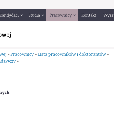
Kandydaci
Studia
Pracownicy
Kontakt
Wysz
owej
owej
Pracownicy
Lista pracowników i doktorantów
»
»
»
badawczy
»
anych