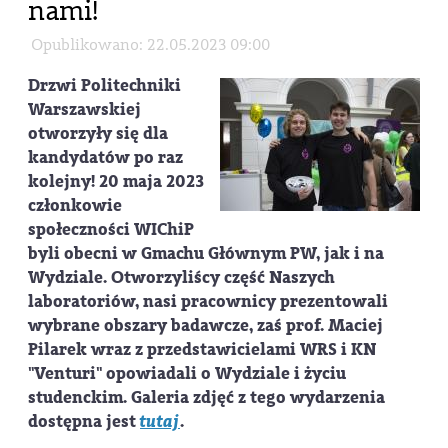
nami!
Opublikowano: 22.05.2023 09:00
Drzwi Politechniki
Warszawskiej
otworzyły się dla
kandydatów po raz
kolejny! 20 maja 2023
członkowie
społeczności WIChiP
byli obecni w Gmachu Głównym PW, jak i na
Wydziale. Otworzyliścy część Naszych
laboratoriów, nasi pracownicy prezentowali
wybrane obszary badawcze, zaś prof. Maciej
Pilarek wraz z przedstawicielami WRS i KN
"Venturi" opowiadali o Wydziale i życiu
studenckim. Galeria zdjęć z tego wydarzenia
dostępna jest
tutaj
.