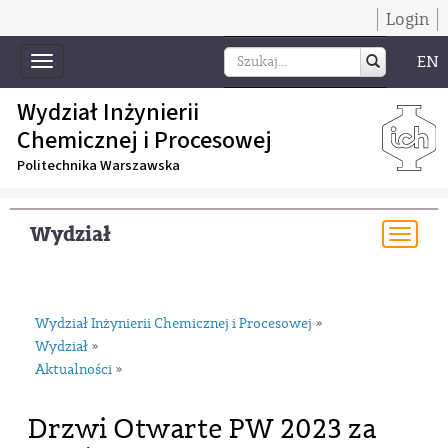
Login
EN
Toggle
navigation
Wydział Inżynierii
Chemicznej i Procesowej
Politechnika Warszawska
Wydział
Togg
navi
Wydział Inżynierii Chemicznej i Procesowej
»
Wydział
»
Aktualności
»
Drzwi Otwarte PW 2023 za