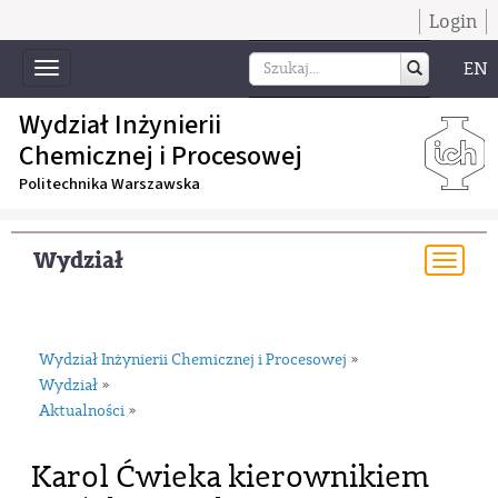
Login
EN
Toggle
navigation
Wydział Inżynierii
Chemicznej i Procesowej
Politechnika Warszawska
Wydział
Togg
navi
Wydział Inżynierii Chemicznej i Procesowej
»
Wydział
»
Aktualności
»
Karol Ćwieka kierownikiem