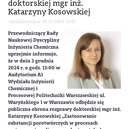
doktorskiej mgr inż.
Katarzyny Kosowskiej
Opublikowano: 18.11.2024 13:43
Przewodniczący Rady
Naukowej Dyscypliny
Inżynieria Chemiczna
uprzejmie informuje,
że w dniu
3 grudnia
2024 r. o godz. 13:00
w
Audytorium A1
Wydziału Inżynierii
Chemicznej i
Procesowej Politechniki Warszawskiej ul.
Waryńskiego 1 w Warszawie odbędzie się
publiczna obrona rozprawy doktorskiej
mgr inż.
Katarzyny Kosowskiej
„Zastosowanie
substancji porotwórczych w procesach