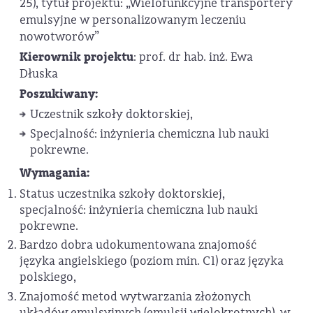
25), tytuł projektu: „Wielofunkcyjne transportery
emulsyjne w personalizowanym leczeniu
nowotworów”
Kierownik projektu
: prof. dr hab. inż. Ewa
Dłuska
Poszukiwany:
Uczestnik szkoły doktorskiej,
Specjalność: inżynieria chemiczna lub nauki
pokrewne.
Wymagania:
Status uczestnika szkoły doktorskiej,
specjalność: inżynieria chemiczna lub nauki
pokrewne.
Bardzo dobra udokumentowana znajomość
języka angielskiego (poziom min. C1) oraz języka
polskiego,
Znajomość metod wytwarzania złożonych
układów emulsyjnych (emulsji wielokrotnych), w