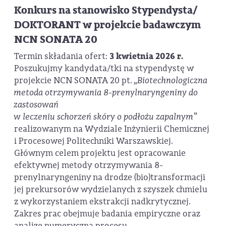
Konkurs na stanowisko Stypendysta/
DOKTORANT w projekcie badawczym
NCN SONATA 20
Termin składania ofert:
3 kwietnia 2026 r.
Poszukujmy kandydata/tki na stypendystę w
projekcie NCN SONATA 20 pt.
„Biotechnologiczna
metoda otrzymywania 8-prenylnaryngeniny do
zastosowań
w leczeniu schorzeń skóry o podłożu zapalnym”
realizowanym na Wydziale Inżynierii Chemicznej
i Procesowej Politechniki Warszawskiej.
Głównym celem projektu jest opracowanie
efektywnej metody otrzymywania 8-
prenylnaryngeniny na drodze (bio)transformacji
jej prekursorów wydzielanych z szyszek chmielu
z wykorzystaniem ekstrakcji nadkrytycznej.
Zakres prac obejmuje badania empiryczne oraz
analizę numeryczną procesu.