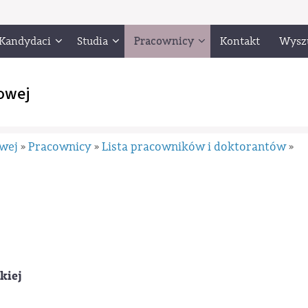
Kandydaci
Studia
Pracownicy
Kontakt
Wysz
owej
owej
Pracownicy
Lista pracowników i doktorantów
»
»
»
kiej