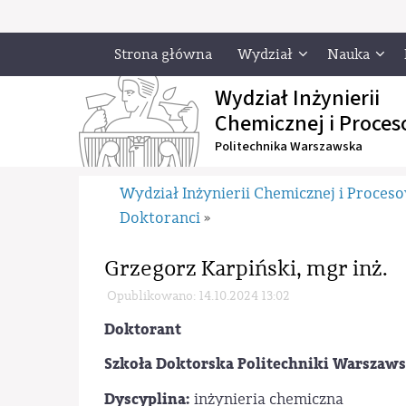
Strona główna
Wydział
Nauka
Wydział Inżynierii
Chemicznej i Proces
Politechnika Warszawska
Wydział Inżynierii Chemicznej i Proces
Doktoranci
»
Grzegorz Karpiński, mgr inż.
Opublikowano: 14.10.2024 13:02
Doktorant
Szkoła Doktorska Politechniki Warszaws
Dyscyplina:
inżynieria chemiczna