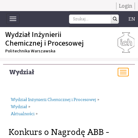
Login
EN
Toggle
navigation
Wydział Inżynierii
Chemicznej i Procesowej
Politechnika Warszawska
Wydział
Togg
navi
Wydział Inżynierii Chemicznej i Procesowej
»
Wydział
»
Aktualności
»
Konkurs o Nagrodę ABB -