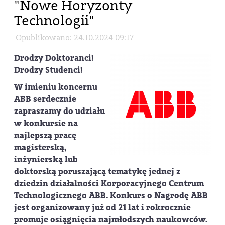
"Nowe Horyzonty
Technologii"
Opublikowano: 24.10.2024 09:17
Drodzy Doktoranci!
Drodzy Studenci!
W imieniu koncernu
ABB serdecznie
zapraszamy do udziału
w konkursie na
najlepszą pracę
magisterską,
inżynierską lub
doktorską poruszającą tematykę jednej z
dziedzin działalności Korporacyjnego Centrum
Technologicznego ABB. Konkurs o Nagrodę ABB
jest organizowany już od 21 lat i rokrocznie
promuje osiągnięcia najmłodszych naukowców.