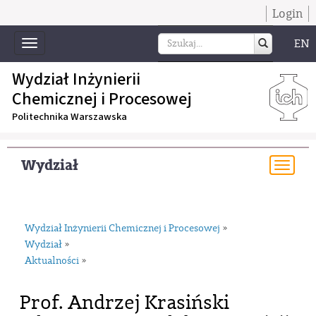
Login
EN
Toggle
navigation
Wydział Inżynierii
Chemicznej i Procesowej
Politechnika Warszawska
Wydział
Togg
navi
Wydział Inżynierii Chemicznej i Procesowej
»
Wydział
»
Aktualności
»
Prof. Andrzej Krasiński