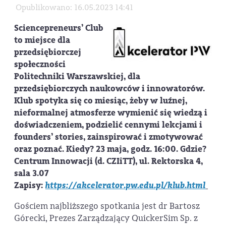
Opublikowano: 16.05.2023 14:41
Sciencepreneurs’ Club
to miejsce dla
przedsiębiorczej
społeczności
Politechniki Warszawskiej, dla
przedsiębiorczych naukowców i innowatorów.
Klub spotyka się co miesiąc, żeby w luźnej,
nieformalnej atmosferze wymienić się wiedzą i
doświadczeniem, podzielić cennymi lekcjami i
founders’ stories, zainspirować i zmotywować
oraz poznać.
Kiedy?
23 maja, godz. 16:00.
Gdzie?
Centrum Innowacji (d. CZIiTT), ul. Rektorska 4,
sala 3.07
Zapisy:
https://akcelerator.pw.edu.pl/klub.html
Gościem najbliższego spotkania jest dr Bartosz
Górecki, Prezes Zarządzający QuickerSim Sp. z