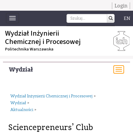
Login
EN
Toggle
navigation
Wydział Inżynierii
Chemicznej i Procesowej
Politechnika Warszawska
Wydział
Togg
navi
Wydział Inżynierii Chemicznej i Procesowej
»
Wydział
»
Aktualności
»
Sciencepreneurs’ Club