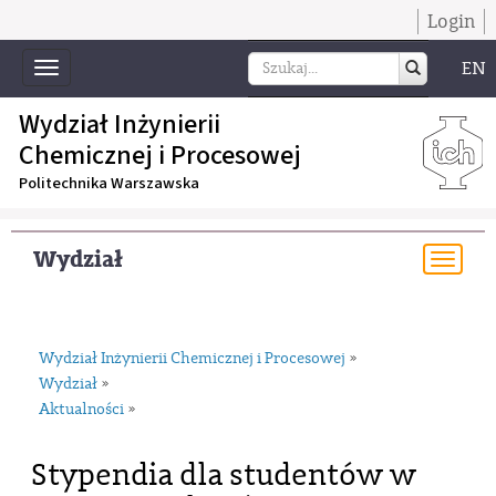
Login
EN
Toggle
navigation
Wydział Inżynierii
Chemicznej i Procesowej
Politechnika Warszawska
Wydział
Togg
navi
Wydział Inżynierii Chemicznej i Procesowej
»
Wydział
»
Aktualności
»
Stypendia dla studentów w