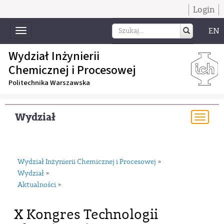
Login
EN
Toggle
navigation
Wydział Inżynierii
Chemicznej i Procesowej
Politechnika Warszawska
Wydział
Togg
navi
Wydział Inżynierii Chemicznej i Procesowej
»
Wydział
»
Aktualności
»
X Kongres Technologii